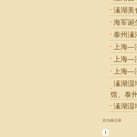
溱湖美
海军诞
泰州溱
上海—
上海—
上海—
溱湖湿
馆、泰
溱湖湿
共19条记录
1