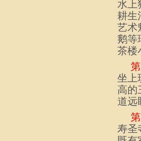
水上
耕生
艺术
鹅等
茶楼
第
坐上
高的
道远
第
寿圣
既有