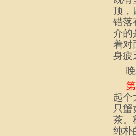
顶，
错落
介的
着对
身疲
晚
第
起个
只蟹
茶。
纯朴