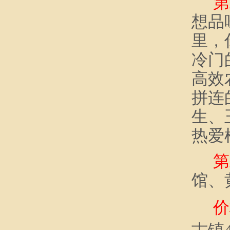
第
想品
里，
冷门
高效
拼连
生、
热爱
第
馆、
价
古镇