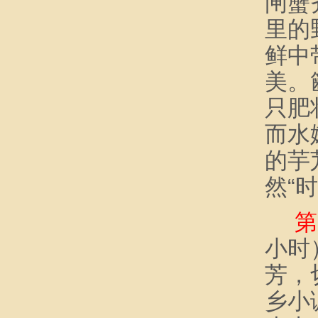
闸蟹
里的
鲜中
美。
只肥
而水
的芋
然
“
时
第
小时
芳，
乡小