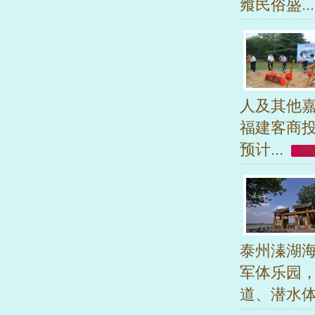
飨民俗盛..
人及其他嘉
福建客商投
预计...
详情
泰州溱湖海
军体乐园，
道、潜水体验