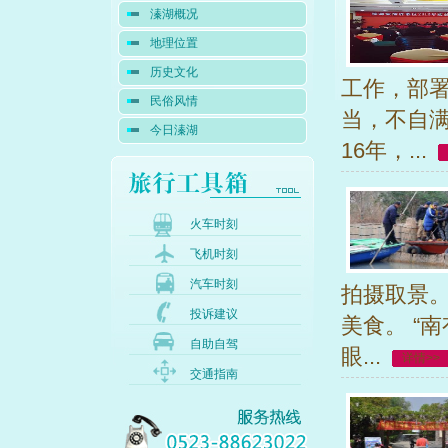
溱湖概况
地理位置
历史文化
工作，部署
民俗风情
当，不自满
今日溱湖
16年，...
火车时刻
飞机时刻
汽车时刻
拍摄取景
投诉建议
美食。 “
自助自驾
眼...
详情>>
交通指南