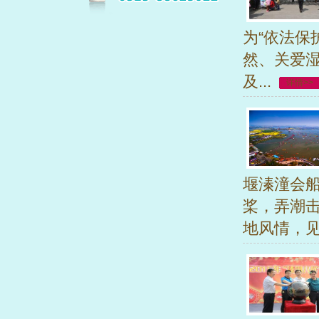
为“依法保
然、关爱湿
及...
详情>>
堰溱潼会船
桨，弄潮
地风情，见.