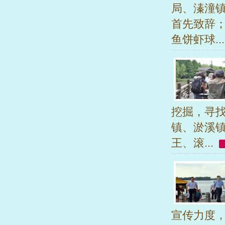
局、溱潼
首先致辞
鱼饼虾球..
挖掘，寻
镇、淤溪
王、滚...
宣传力度