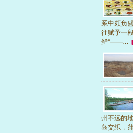
系中颇负
往赋予一
鲜”——...
州不远的地
岛交织，蒲