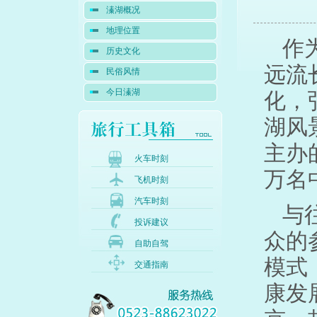
溱湖概况
地理位置
作
历史文化
远流
民俗风情
今日溱湖
化，
湖风
主办
火车时刻
万名
飞机时刻
汽车时刻
与
投诉建议
众的
自助自驾
模式
交通指南
康发