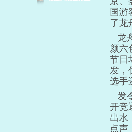
京、
国游
了龙
龙
颜六
节日
发，
选手
发
开竞
出水
点声