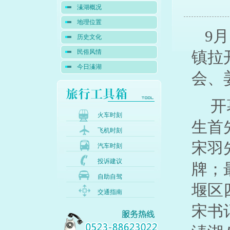
溱湖概况
地理位置
9
月
历史文化
镇拉
民俗风情
今日溱湖
会、
开
火车时刻
生首
飞机时刻
宋羽
汽车时刻
投诉建议
牌；
自助自驾
堰区
交通指南
宋书