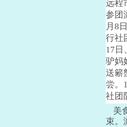
远程
参团
月
8
行社
17
日
驴妈
送簖
尝。
社团
美
束。