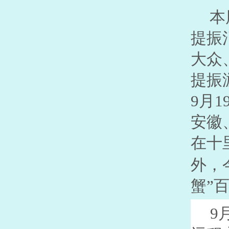
本
提振
大众
提振
9
月
1
安徽
在十
外，
蟹”
9