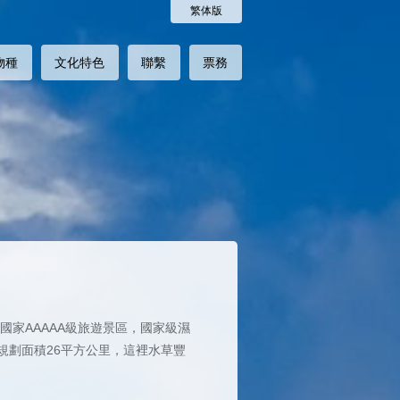
繁体版
物種
文化特色
聯繫
票務
國家AAAAA級旅遊景區，國家級濕
規劃面積26平方公里，這裡水草豐