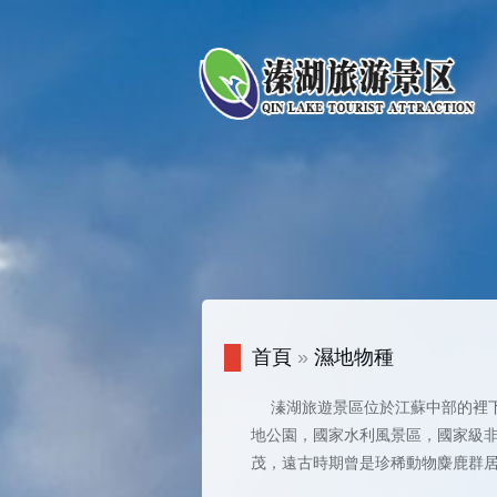
首頁
»
濕地物種
溱湖旅遊景區位於江蘇中部的裡下河
地公園，國家水利風景區，國家級非
茂，遠古時期曾是珍稀動物麋鹿群