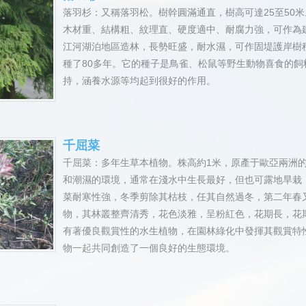
落羽杉：又稱落羽松。樹幹圓滿通直，樹高可達25至50
木材重、結構粗、紋理直、硬度適中、耐腐力強，可作為
江河湖泊地區造林，長勢旺盛，耐水濕，可作固堤護岸樹
種了80多年。它的種子是鳥雀、松鼠等野生動物喜食的
持，涵養水源等均起到很好的作用。
千屈菜
千屈菜：多年生草本植物。株高約1米，原產于歐亞兩洲
和潮濕的環境，通常在淺水中生長最好，但也可露地旱栽
菜耐寒性強，冬季剪除其枯枝，任其自然過冬，第二年春
物，其林叢整齊清秀，花色淡雅，呈粉紅色，花期長，花
有著優良觀賞性的水生植物，在園林綠化中發揮其觀賞特
物一起共同創造了一個良好的生態環境。