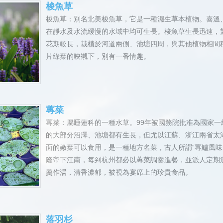
梭魚草
梭魚草：別名北美梭魚草，它是一種濕生草本植物。喜溫
在靜水及水流緩慢的水域中均可生長。梭魚草生長迅速，
花期較長，栽植於河道兩側、池塘四周，與其他植物相間
片綠葉的映襯下，別有一番情趣。
蓴菜
蓴菜：屬睡蓮科的一種水草。99年被國務院批准為國家
的大部分沼澤、池塘都有生長，但尤以江蘇、浙江兩省太
面的嫩葉可以食用，是一種地方名菜，古人所謂“蓴鱸風味”
隆帝下江南，每到杭州都必以蓴菜調羹進餐，並派人定期
羹作湯，清香濃郁，被視為宴席上的珍貴食品。
落羽杉