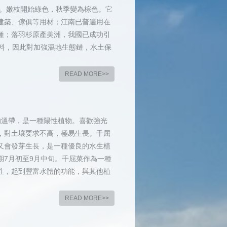
米。嫩枝開始綠色，秋季變為棕色。它
建築、傢俱等用材；江南已普遍用在
種；落羽杉原產美洲，我國已成功引
飼料，因此對加強濕地生態鏈，水土保
READ MORE>>
的溫帶，是一種陽性植物。喜歡強光
，對土壤要求不高，極易生長。千屈
又會發芽生長，是一種優良的水生植
期7月初至9月中旬。千屈菜作為一種
性，起到豐富水體的功能，與其他植
READ MORE>>