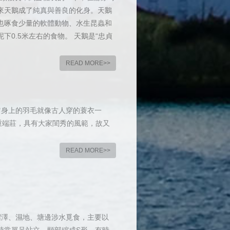
來天鵝成了純真與善良的化身。天鵝
也啄食少量的軟體動物、水生昆蟲和
0.5米左右的食物。 天鵝是“忠貞
READ MORE>>
它身上的羽毛就像古人穿的蓑衣一
重端莊，具有大家閨秀的風範，故又
READ MORE>>
在沼澤、濕地、塘邊涉水覓食，主要以