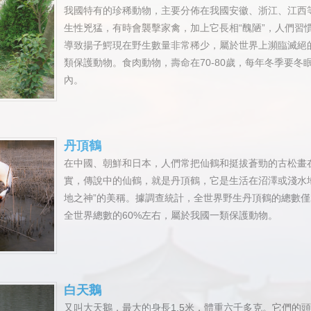
我國特有的珍稀動物，主要分佈在我國安徽、浙江、江西
生性兇猛，有時會襲擊家禽，加上它長相“醜陋”，人們習
導致揚子鰐現在野生數量非常稀少，屬於世界上瀕臨滅絕
類保護動物。食肉動物，壽命在70-80歲，每年冬季要
內。
丹頂鶴
在中國、朝鮮和日本，人們常把仙鶴和挺拔蒼勁的古松畫
實，傳說中的仙鶴，就是丹頂鶴，它是生活在沼澤或淺水
地之神”的美稱。據調查統計，全世界野生丹頂鶴的總數僅2
全世界總數的60%左右，屬於我國一類保護動物。
白天鵝
又叫大天鵝，最大的身長1.5米，體重六千多克。它們的