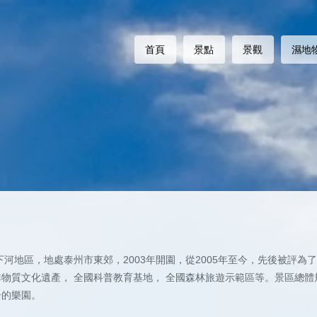
首頁
景點
景觀
濕地
地區，地處泰州市東郊，2003年開園，從2005年至今，先後被評為了
物質文化遺產， 全國科普教育基地， 全國森林旅遊示範區等。景區總體
居的樂園。