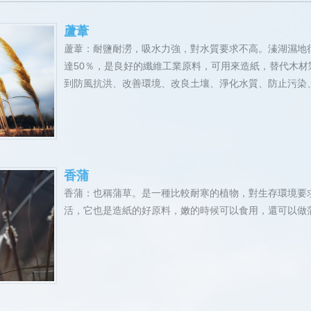
蘆葦
蘆葦：耐鹽耐澇，吸水力強，對水質要求不高。溱湖濕地
達50％，是良好的纖維工業原料，可用來造紙，替代木
到防風抗洪、改善環境、改良土壤、淨化水質、防止污染
香蒲
香蒲：也稱蒲草。是一種比較耐寒的植物，對生存環境要
活，它也是造紙的好原料，嫩的時候可以食用，還可以做