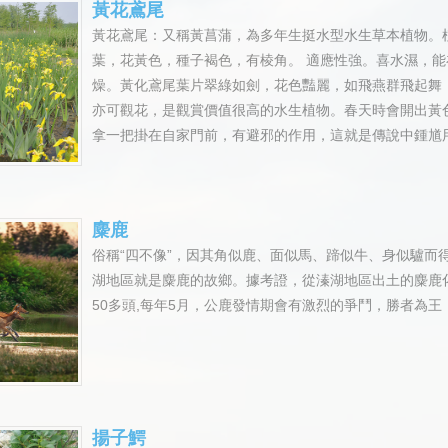
黃花鳶尾
黃花鳶尾：又稱黃菖蒲，為多年生挺水型水生草本植物。植
葉，花黃色，種子褐色，有棱角。 適應性強。喜水濕，
燥。黃化鳶尾葉片翠綠如劍，花色豔麗，如飛燕群飛起舞
亦可觀花，是觀賞價值很高的水生植物。春天時會開出黃
拿一把掛在自家門前，有避邪的作用，這就是傳說中鍾馗
麋鹿
俗稱“四不像”，因其角似鹿、面似馬、蹄似牛、身似驢而
湖地區就是麋鹿的故鄉。據考證，從溱湖地區出土的麋鹿
50多頭,每年5月，公鹿發情期會有激烈的爭鬥，勝者為
揚子鰐