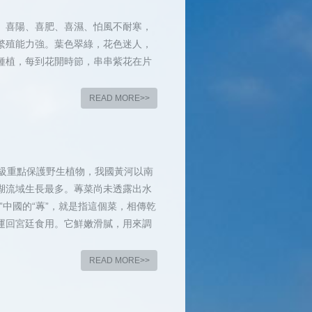
、喜陽、喜肥、喜濕、怕風不耐寒，
繁殖能力強。葉色翠綠，花色迷人，
種植，每到花開時節，串串紫花在片
READ MORE>>
一級重點保護野生植物，我國黃河以南
湖流域生長最多。蓴菜尚未透露出水
中國的“蓴”，就是指這個菜，相傳乾
運回宮廷食用。它鮮嫩滑膩，用來調
READ MORE>>