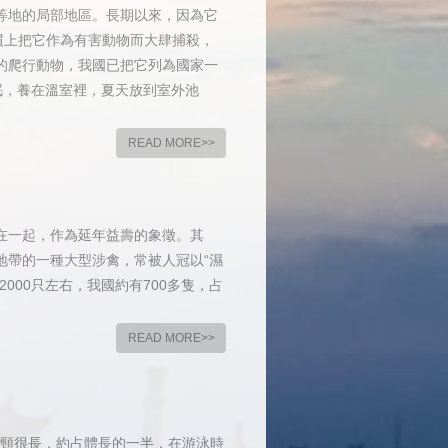
等地的局部地區。長期以來，因為它
慣上把它作為有害動物而大肆捕殺，
的爬行動物，我國已把它列為國家一
冬眠，養在溫室裡，夏天放到室外池
READ MORE>>
在一起，作為延年益壽的象徵。其
地帶的一種大型涉禽，常被人冠以“濕
000只左右，我國約有700多隻，占
READ MORE>>
頭頸很長，約占體長的一半，在游泳時