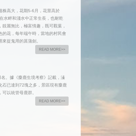
株高大，花期5-6月，花莖高於
能在水畔和淺水中正常生長，也耐乾
，靚麗無比，極富情趣，既可觀葉，
色的花，每年端午時，當地的村民會
用來捉鬼用的菖蒲劍。
READ MORE>>
得名。據《麋鹿生境考察》記載，溱
化石已達到72塊之多，景區現有麋鹿
王，可以統管母鹿群。
READ MORE>>