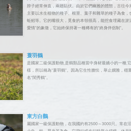
脖子經常伸直，兩翅貼伏。由於它們幽雅的體態，古往今
主要以水生植物的種子、根莖、葉子和雜草的種子為食，
蚯蚓等。它的嘴很大，覓食的本領很高，能挖食埋藏在淤泥下
愛情”的象徵，它始終保持著一種稀有的“終身伴侶制”。
蓑羽鶴
是國家二級保護動物,是鶴類品種當中身材最嬌小的一種,
樣，所以稱為“蓑羽鶴”。因為它生性膽怯，舉止嫻雅，穩
名“閨秀鶴”。
東方白鸛
屬國家一級保護動物，在我國約有2500～3000只。常