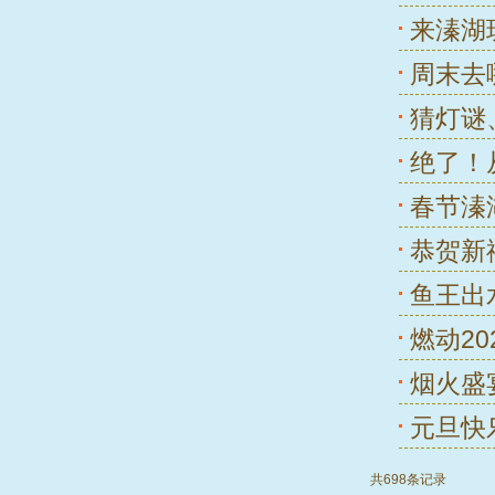
来溱湖
周末去
猜灯谜、
绝了！从
春节溱
恭贺新
鱼王出
燃动2
烟火盛
元旦快乐
共698条记录