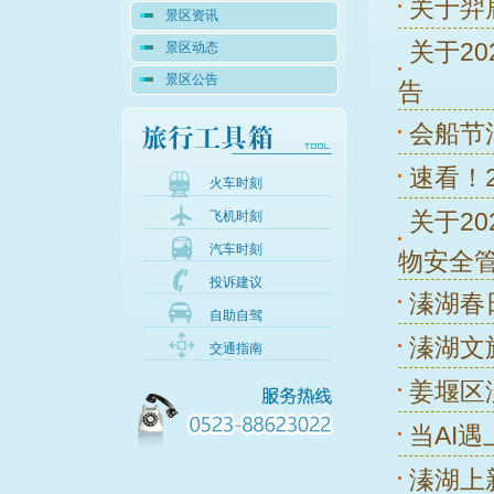
关于羿
景区资讯
关于2
景区动态
景区公告
告
会船节
速看！
火车时刻
关于2
飞机时刻
汽车时刻
物安全
投诉建议
溱湖春
自助自驾
溱湖文
交通指南
姜堰区
当AI
溱湖上新