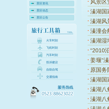
风景区
景区资讯
溱湖国
景区动态
景区公告
溱湖风
溱潼会
溱湖湿
火车时刻
飞机时刻
“20
汽车时刻
姜堰“
投诉建议
原国务
自助自驾
交通指南
溱湖国
溱湖八
溱湖八
溱湖八