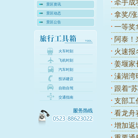
牵手成
景区资讯
拿奖/
景区动态
景区公告
一等奖
阿泰！
火速报
火车时刻
飞机时刻
姜堰家
汽车时刻
溱湖湾
投诉建议
跟着“
自助自驾
交通指南
支部工
看龙舟
增加返
重要通