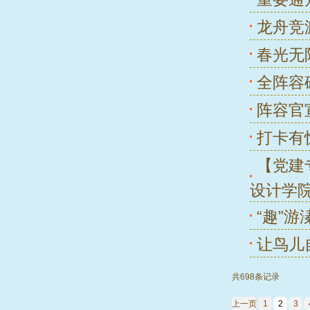
龙舟竞
春光无
全阵容
阵容官
打卡有
【党建
设计学
“趣”游
让鸟儿
共698条记录
上一页
1
2
3