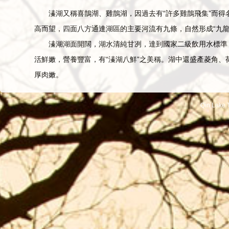
溱湖又稱喜鵲湖、雞鵲湖，因過去有“許多雞鵲飛集”而得名
高而望，四面八方通達湖區的主要河流有九條，自然形成“九龍
溱湖湖面開闊，湖水清純甘冽，達到國家二級飲用水標準
活鮮嫩，營養豐富，有“溱湖八鮮”之美稱。湖中還盛產菱角、
厚肉嫩。
Qin Lake T