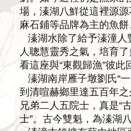
場，溱湖八鮮從這裡源源
麻石鋪等品牌為主的魚餅
溱湖水除了給予溱潼人
人聰慧靈秀之氣，培育了
看這座與“東觀歸漁”彼此
溱湖南岸雁子墩劉氏“
到清喧赫鄉里達五百年之
兄弟二人五院士，真是“
士”。古今雙魁，為溱湖