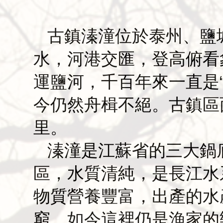
古鎮溱潼位於泰州、鹽
水，河港交匯，登高俯看
運鹽河，千百年來一直是“
今仍然舟楫不絕。古鎮區面
里。
溱潼是江蘇省的三大鍋
區，水質清純，是長江水
物質營養豐富，出產的水
窮。如今這裡仍是漁家的