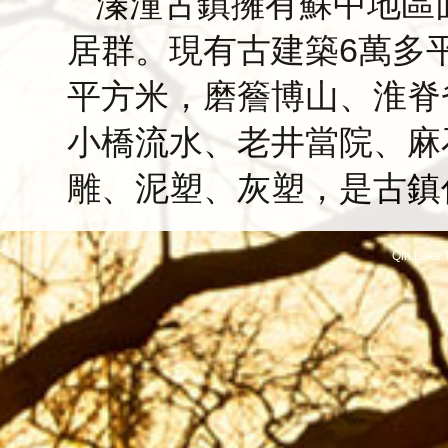
溱潼古鎮擁有蘇中地區
居群。現有古建築6萬多
平方米，磨簷博山、淮脊
小橋流水、老井當院、麻
雕、泥塑、灰塑，是古鎮
Qin Lake T