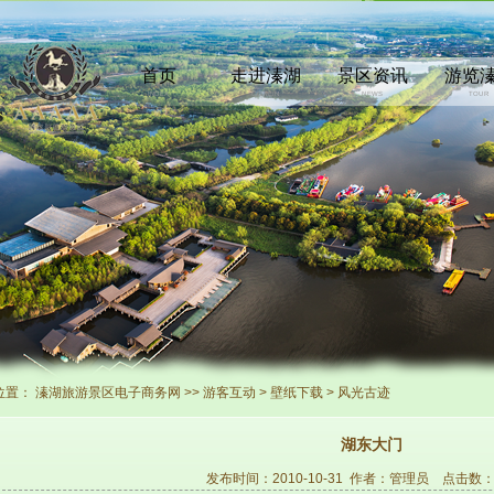
首页
走进溱湖
景区资讯
游览
INDEX
COMEIN
NEWS
TOUR
位置：
溱湖旅游景区电子商务网
>>
游客互动
>
壁纸下载
>
风光古迹
湖东大门
发布时间：2010-10-31 作者：
管理员
点击数