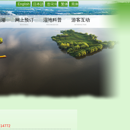
English
日本語
한국의
繁体
简体
溱湖
网上预订
湿地科普
游客互动
BOOKING
KNOWLEDGE
INTERACTIVE
：
14772