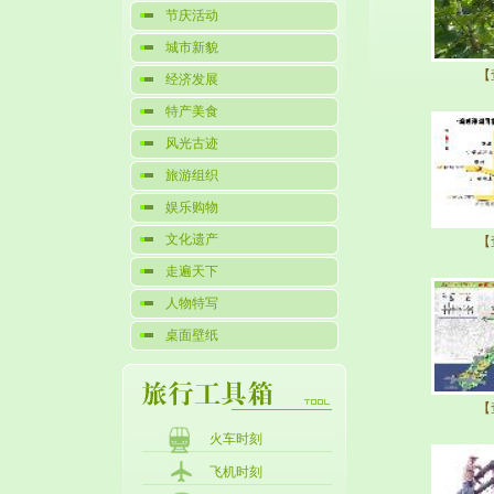
节庆活动
城市新貌
【
经济发展
特产美食
风光古迹
旅游组织
娱乐购物
文化遗产
【
走遍天下
人物特写
桌面壁纸
【
火车时刻
飞机时刻