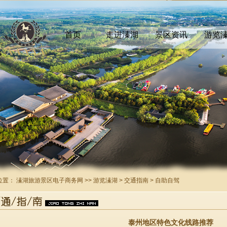
首页
走进溱湖
景区资讯
游览
INDEX
COMEIN
NEWS
TOUR
位置：
溱湖旅游景区电子商务网
>>
游览溱湖
>
交通指南
>
自助自驾
泰州地区特色文化线路推荐