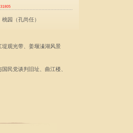
：
31805
、桃园（孔尚任）
江堤观光带、姜堰溱湖风景
与国民党谈判旧址、曲江楼、