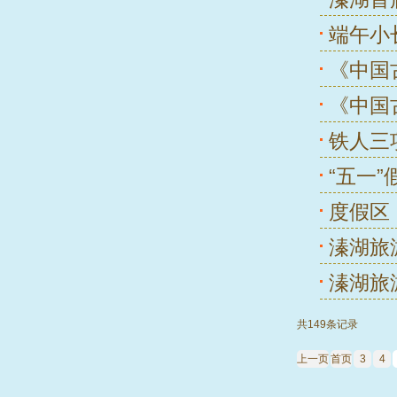
端午小
《中国
《中国
铁人三
“五一
度假区
溱湖旅
溱湖旅
共149条记录
上一页
首页
3
4