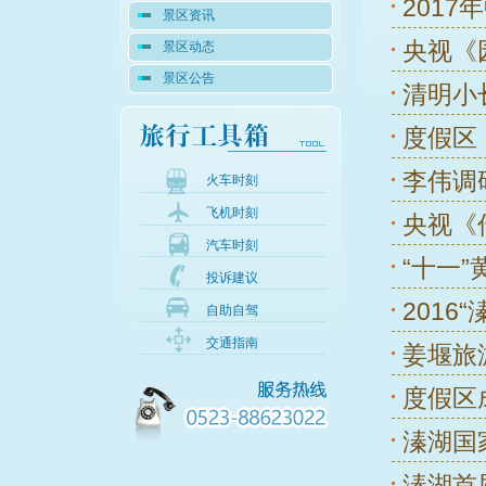
201
景区资讯
央视《
景区动态
景区公告
清明小
度假区
李伟调
火车时刻
飞机时刻
央视《
汽车时刻
“十一
投诉建议
2016
自助自驾
交通指南
姜堰旅
度假区
溱湖国
溱湖首