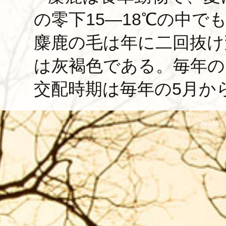
の零下15—18℃の中
麋鹿の毛は年に二回抜け
は灰褐色である。毎年の
交配時期は毎年の5月か
Qin Lake T