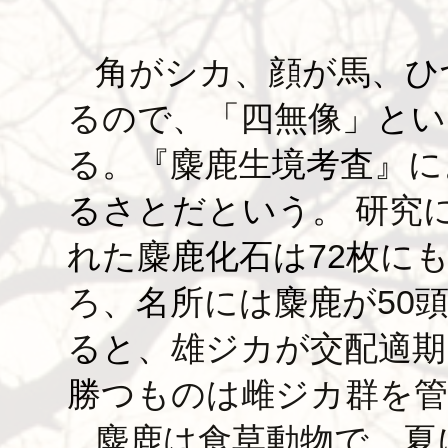
角がシカ、顔が馬、ひ
るので、「四無像」とい
る。『麋鹿生境考査』に
るさとだという。 研究
れた麋鹿化石は72枚に
ろ、名所には麋鹿が50
ると、雄ジカが交配適期
勝つものは雌ジカ群を管
麋鹿は食草動物で、夏