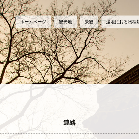
ホームページ
観光地
景観
湿地におる物種
連絡