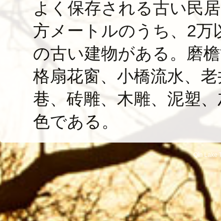
よく保存される古い民居
方メートルのうち、2万
の古い建物がある。磨檐
格扇花窗、小橋流水、老
巷、砖雕、木雕、泥塑、
色である。
Qin Lake T