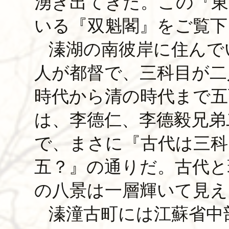
湧き出てきた。この『東
いる『双魁閣』をご覧下
溱湖の南彼岸に住んで
人が都督で、三科目が二
時代から清の時代まで五
は、李德仁、李德毅兄弟
で、まさに『古代は三科
五？』の通りだ。古代と
の八景は一層輝いて見え
溱潼古町には江蘇省中