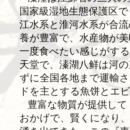
国家級湿地生態保護区で
江水系と淮河水系が合流
養が豊富で、水産物が美
一度食べたい感じがする
天堂で、溱湖八鲜は河の
ずに全国各地まで運輸さ
ドを主とする魚饼とエビ
豊富な物質が提供して
おかげで、賢くになり、