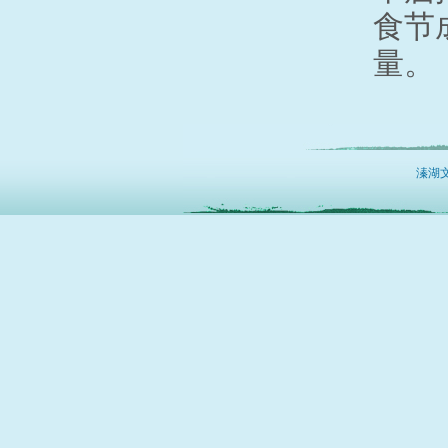
食节
量。
溱湖