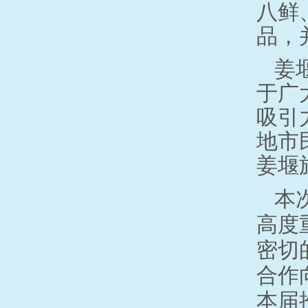
八鲜
品，
姜
于广
吸引
地市
姜堰
本
高度
密切
合作
本届