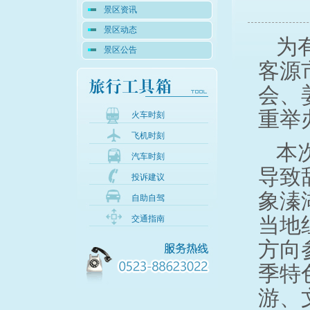
景区资讯
景区动态
为
景区公告
客源
会、
重举办
火车时刻
飞机时刻
本
汽车时刻
导致
投诉建议
象溱
自助自驾
当地
交通指南
方向
季特
游、