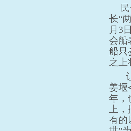
民
长
“
月
3
会船
船只
之上
让
姜堰
年，
上，
有的
世
”