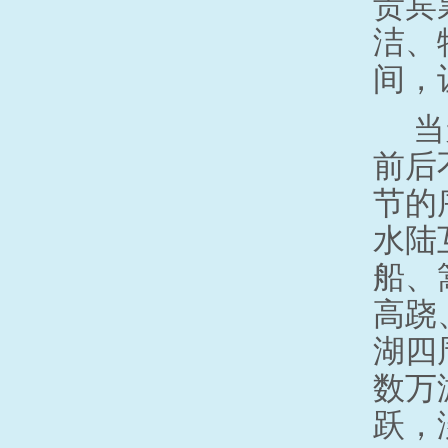
贵宾
洁、
间，
当
前后
节的
水陆
船、
高跷
湖四
数万
跃，