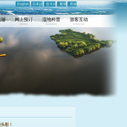
English
日本語
한국의
繁体
简体
溱湖
网上预订
湿地科普
游客互动
BOOKING
KNOWLEDGE
INTERACTIVE
接头彩！