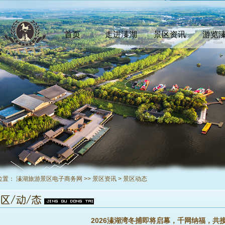
首页
走进溱湖
景区资讯
游览
INDEX
COMEIN
NEWS
TOUR
位置：
溱湖旅游景区电子商务网
>>
景区资讯
>
景区动态
2026溱湖湾冬捕即将启幕，千网纳福，共