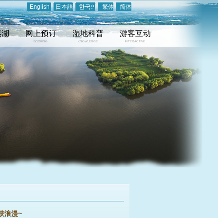
English
日本語
한국의
繁体
简体
溱湖
网上预订
湿地科普
游客互动
BOOKING
KNOWLEDGE
INTERACTIVE
获浪漫~