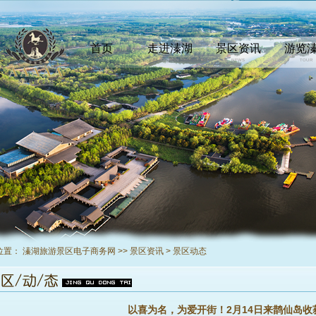
首页
走进溱湖
景区资讯
游览
INDEX
COMEIN
NEWS
TOUR
位置：
溱湖旅游景区电子商务网
>>
景区资讯
>
景区动态
以喜为名，为爱开街！2月14日来鹊仙岛收