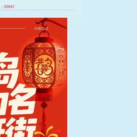
：
20047