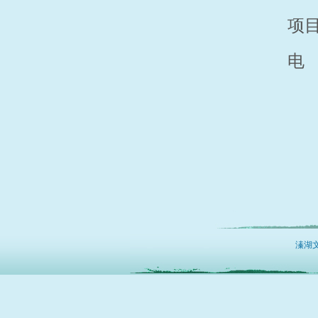
项
电
溱湖