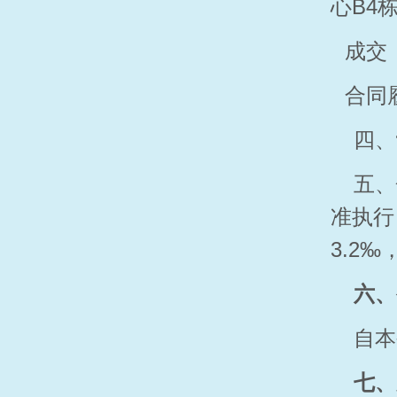
心B4
成交
合同
四、
五、
准执行
3.2
六、
自本
七、