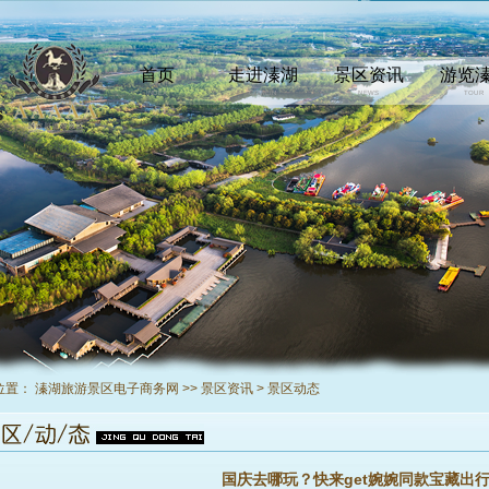
首页
走进溱湖
景区资讯
游览
INDEX
COMEIN
NEWS
TOUR
位置：
溱湖旅游景区电子商务网
>>
景区资讯
>
景区动态
国庆去哪玩？快来get婉婉同款宝藏出行