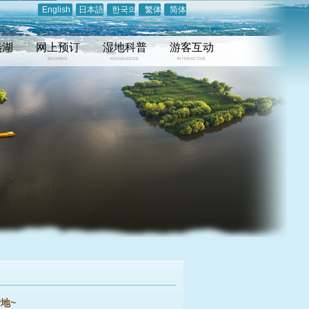
English
日本語
한국의
繁体
简体
溱湖
网上预订
湿地科普
游客互动
BOOKING
KNOWLEDGE
INTERACTIVE
地~