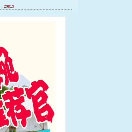
：
20813