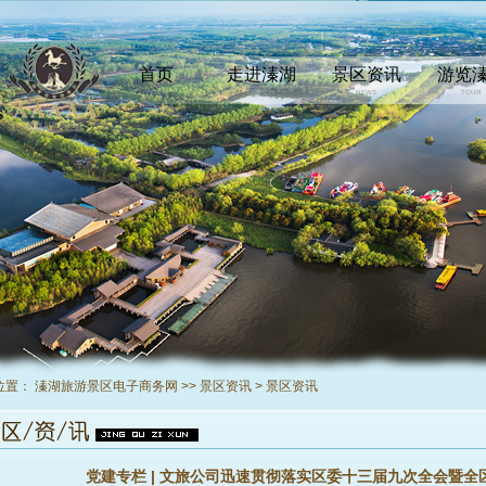
首页
走进溱湖
景区资讯
游览
INDEX
COMEIN
NEWS
TOUR
位置：
溱湖旅游景区电子商务网
>>
景区资讯
>
景区资讯
党建专栏 | 文旅公司迅速贯彻落实区委十三届九次全会暨