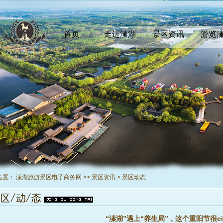
首页
走进溱湖
景区资讯
游览
INDEX
COMEIN
NEWS
TOUR
位置：
溱湖旅游景区电子商务网
>>
景区资讯
>
景区动态
“溱湖”遇上“养生局”，这个重阳节很ci