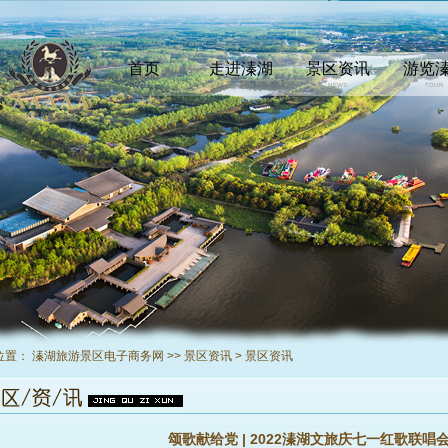
首页
走进溱湖
景区资讯
游览
INDEX
COMEIN
NEWS
TOUR
位置：
溱湖旅游景区电子商务网
>>
景区资讯
>
景区资讯
颂歌献给党 | 2022溱湖文旅庆七一红歌联唱