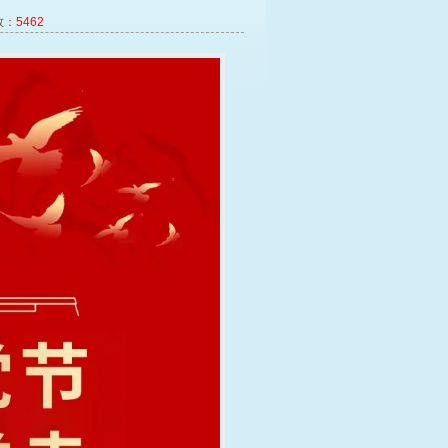
数：
5462