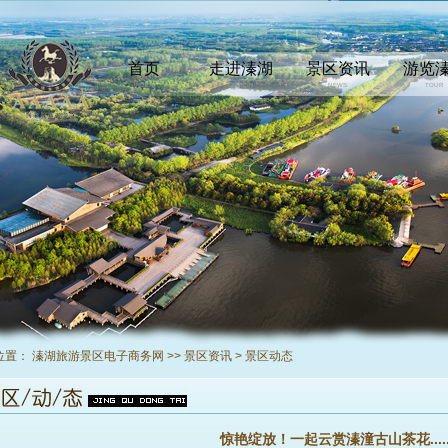
首页
走进溱湖
景区资讯
游览
INDEX
COMEIN
NEWS
TOUR
位置：
溱湖旅游景区电子商务网
>>
景区资讯
>
景区动态
惊艳绽放！一起云赏溱潼古山茶花.....