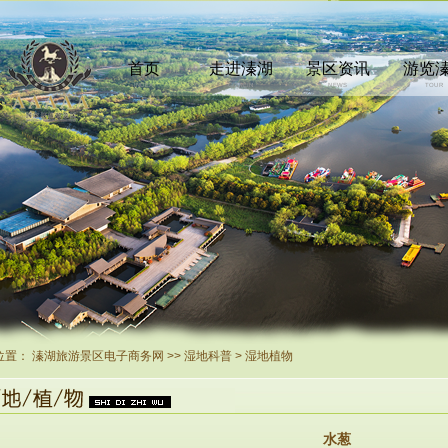
首页
走进溱湖
景区资讯
游览
INDEX
COMEIN
NEWS
TOUR
位置：
溱湖旅游景区电子商务网
>>
湿地科普
>
湿地植物
水葱