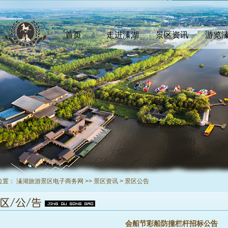
首页
走进溱湖
景区资讯
游览
INDEX
COMEIN
NEWS
TOUR
位置：
溱湖旅游景区电子商务网
>>
景区资讯
>
景区公告
会船节彩船防撞栏杆招标公告